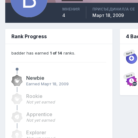
МНЕНИЯ
ПРИСЪЕДИНИЛ/А СЕ
4
Март 18, 2009
Rank Progress
4 Ba
badder has earned
1 of 14
ranks.
Rare
Rare
Newbie
Earned
Март 18, 2009
Rookie
Not yet earned
Apprentice
Not yet earned
Explorer