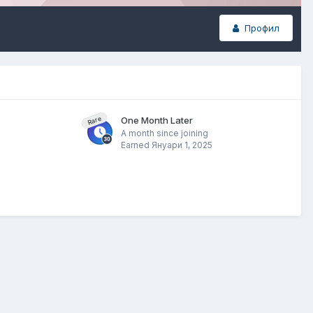
Профил
One Month Later
Rare
A month since joining
Earned
Януари 1, 2025