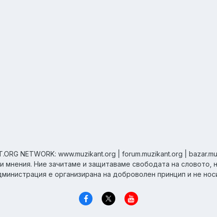
ORG NETWORK: www.muzikant.org | forum.muzikant.org | bazar.mu
ни мнения. Ние зачитаме и защитаваме свободата на словото, 
дминистрация е организирана на доброволен принцип и не нос