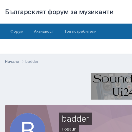
Българският форум за музиканти
Форум
Активност
Топ потребители
Начало
badder
badder
новаци