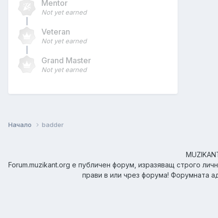
Mentor
Not yet earned
Veteran
Not yet earned
Grand Master
Not yet earned
Начало
badder
MUZIKANT.
Forum.muzikant.org е публичен форум, изразяващ строго лич
прави в или чрез форума! Форумната а