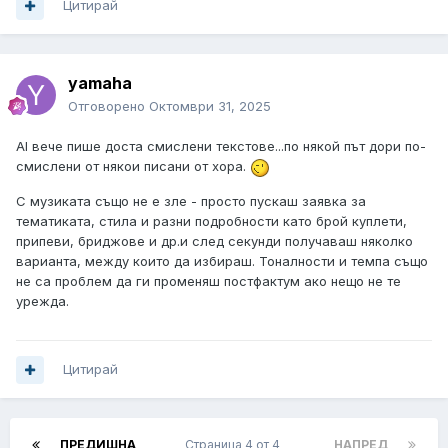
Цитирай
yamaha
Отговорено
Октомври 31, 2025
AI вече пише доста смислени текстове...по някой път дори по-
смислени от някои писани от хора.
С музиката също не е зле - просто пускаш заявка за
тематиката, стила и разни подробности като брой куплети,
припеви, бриджове и др.и след секунди получаваш няколко
варианта, между които да избираш. Тоналности и темпа също
не са проблем да ги променяш постфактум ако нещо не те
урежда.
Цитирай
ПРЕДИШНА
Страница 4 от 4
НАПРЕД