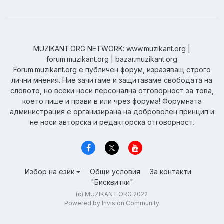
MUZIKANT.ORG NETWORK: www.muzikant.org |
forum.muzikant.org | bazar.muzikant.org
Forum.muzikant.org е публичен форум, изразяващ строго
лични мнения. Ние зачитаме и защитаваме свободата на
словото, но всеки носи персонална отговорност за това,
което пише и прави в или чрез форума! Форумната
администрация е организирана на доброволен принцип и
не носи авторска и редакторска отговорност.
Избор на език
Общи условия
За контакти
"Бисквитки"
(c) MUZIKANT.ORG 2022
Powered by Invision Community