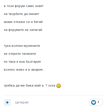
в този форум само знаят
на творбите да пикаят
моме откажи се и бягай
на форумите не залагай
тука всички музиканти
не открити таланати
но така е във България
всичко живо е в авария..
трябва да ме бива май а ? ххха
Цитирай
1