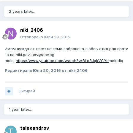
2 years later...
niki_2406
Отговорено
Юли 20, 2016
Имам нужда от текст на тема забранена любов стил рап прати
го на niki.pavlinov@abv.bg
molq.
https://www.youtube.com/watch?v=BLo8JqkVCYo
melodiq
Редактирано
Юли 20, 2016
от niki_2406
Цитирай
1 year later...
talexandrov