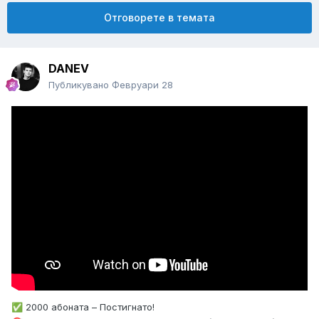
Отговорете в темата
DANEV
Публикувано
Февруари 28
2000 абоната – Постигнато!
✅