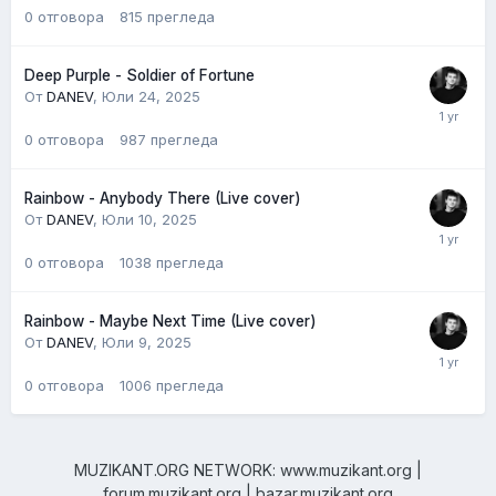
0
отговора
815
прегледа
Deep Purple - Soldier of Fortune
От
DANEV
,
Юли 24, 2025
0
отговора
987
прегледа
Rainbow - Anybody There (Live cover)
От
DANEV
,
Юли 10, 2025
0
отговора
1038
прегледа
Rainbow - Maybe Next Time (Live cover)
От
DANEV
,
Юли 9, 2025
0
отговора
1006
прегледа
MUZIKANT.ORG NETWORK: www.muzikant.org |
forum.muzikant.org | bazar.muzikant.org