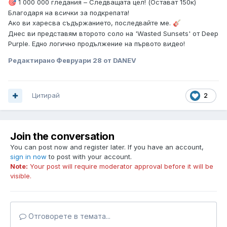
1 000 000 гледания – Следващата цел! (Остават 150к)
🎯
Благодаря на всички за подкрепата!
Ако ви харесва съдържанието, последвайте ме.
🎸
Днес ви представям второто соло на 'Wasted Sunsets' от Deep
Purple. Едно логично продължение на първото видео!
Редактирано
Февруари 28
от DANEV
Цитирай
2
Join the conversation
You can post now and register later. If you have an account,
sign in now
to post with your account.
Note:
Your post will require moderator approval before it will be
visible.
Отговорете в темата...