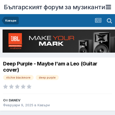
Българският форум за музиканти
Кавъри
Deep Purple - Maybe I'am a Leo (Guitar
cover)
ritchie blackmore
deep purple
От
DANEV
Февруари 9, 2025
в
Кавъри