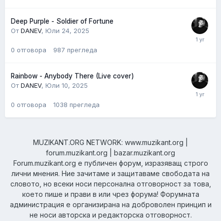
Deep Purple - Soldier of Fortune
От
DANEV
,
Юли 24, 2025
0
отговора
987
прегледа
Rainbow - Anybody There (Live cover)
От
DANEV
,
Юли 10, 2025
0
отговора
1038
прегледа
MUZIKANT.ORG NETWORK: www.muzikant.org |
forum.muzikant.org | bazar.muzikant.org
Forum.muzikant.org е публичен форум, изразяващ строго
лични мнения. Ние зачитаме и защитаваме свободата на
словото, но всеки носи персонална отговорност за това,
което пише и прави в или чрез форума! Форумната
администрация е организирана на доброволен принцип и
не носи авторска и редакторска отговорност.