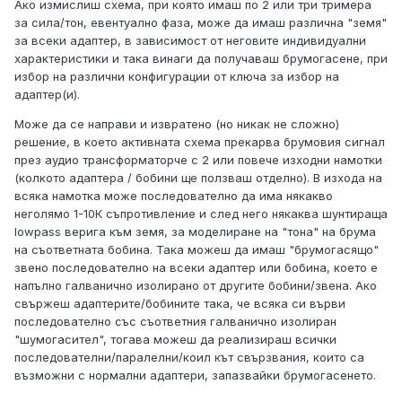
Ако измислиш схема, при която имаш по 2 или три тримера
за сила/тон, евентуално фаза, може да имаш различна "земя"
за всеки адаптер, в зависимост от неговите индивидуални
характеристики и така винаги да получаваш брумогасене, при
избор на различни конфигурации от ключа за избор на
адаптер(и).
Може да се направи и извратено (но никак не сложно)
решение, в което активната схема прекарва брумовия сигнал
през аудио трансформаторче с 2 или повече изходни намотки
(колкото адаптера / бобини ще ползваш отделно). В изхода на
всяка намотка може последователно да има някакво
неголямо 1-10К съпротивление и след него някаква шунтираща
lowpass верига към земя, за моделиране на "тона" на брума
на съответната бобина. Така можеш да имаш "брумогасящо"
звено последователно на всеки адаптер или бобина, което е
напълно галванично изолирано от другите бобини/звена. Ако
свържеш адаптерите/бобините така, че всяка си върви
последователно със съответния галванично изолиран
"шумогасител", тогава можеш да реализираш всички
последователни/паралелни/коил кът свързвания, които са
възможни с нормални адаптери, запазвайки брумогасенето.