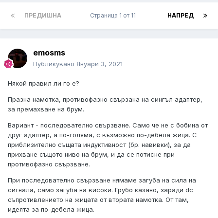
ПРЕДИШНА
Страница 1 от 11
НАПРЕД
emosms
Публикувано
Януари 3, 2021
Някой правил ли го е?
Празна намотка, противофазно свързана на сингъл адаптер,
за премахване на брум.
Вариант - последователно свързване. Само че не с бобина от
друг адаптер, а по-голяма, с възможно по-дебела жица. С
приблизително същата индуктивност (бр. навивки), за да
прихване същото ниво на брум, и да се потисне при
противофазно свързване.
При последователно свързване нямаме загуба на сила на
сигнала, само загуба на високи. Грубо казано, заради dc
съпротивлението на жицата от втората намотка. От там,
идеята за по-дебела жица.