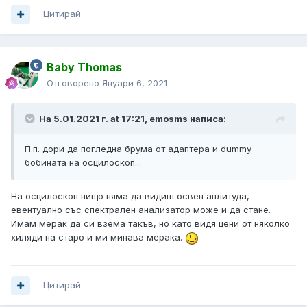
Цитирай
Baby Thomas
Отговорено
Януари 6, 2021
На 5.01.2021 г. at 17:21,
emosms
написа:
П.п. дори да погледна брума от адаптера и dummy
бобината на осцилоскоп...
На осцилоскоп нищо няма да видиш освен аплитуда,
евентуално със спектрален анализатор може и да стане.
Имам мерак да си взема такъв, но като видя цени от няколко
хиляди на старо и ми минава мерака.
Цитирай