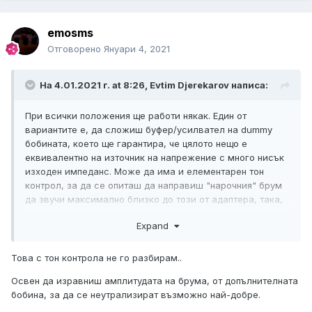
emosms
Отговорено
Януари 4, 2021
На 4.01.2021 г. at 8:26,
Evtim Djerekarov
написа:
При всички положения ще работи някак. Един от
вариантите е, да сложиш буфер/усилвател на dummy
бобината, което ще гарантира, че цялото нещо е
еквивалентно на източник на напрежение с много нисък
изходен импеданс. Може да има и елементарен тон
контрол, за да се опиташ да направиш "нарочния" брум
да звучи максимално
близко до този от адаптера, така,
че да се извадят възможно най-добре. Подобен е
Expand
принципът на повечето решения на пазара.
Иначе, след като индуктивността на dummy бобината ще
Това с тон контрола не го разбирам..
е голяма, съответно и променливотоковото й
Освен да изравниш амплитудата на брума, от допълнителната
съпротивление на високи честоти, какво го бърка
бобина, за да се неутрализират възможно най-добре.
сигнала, съответно твоите уши, че правотоковото й
съпротивление е малко? Той и един захранващ