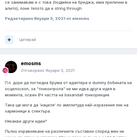
се занимавам и с това (подмяна на бриджа, има прилични в
алито), поне тялото да е string through.
Редактирано
Януари 5, 2021
от emosms
Цитирай
emosms
Отговорено
Януари 5, 2021
П.п. дори да погледна брума от адаптера и dummy бобината на
осцилоскоп, за "тонконтрола" не ми идва друга идея в
момента, освен ВЧ частта на baxandall тонкорекция.
Така ще мога да 'нацеля' по амплитуда най-изразения пик на
хармоници в спектъра.
Някакви други идеи?
Пълно изравняване на различните съставки според мен не