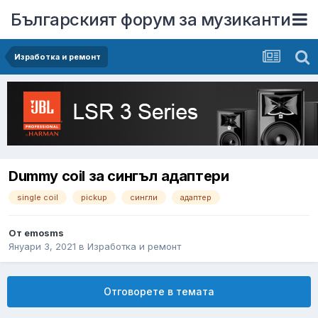
Българският форум за музиканти
Изработка и ремонт
Dummy coil за сингъл адаптери
single coil
pickup
сингли
адаптер
От
emosms
Януари 3, 2021
в
Изработка и ремонт
Отговорете в темата