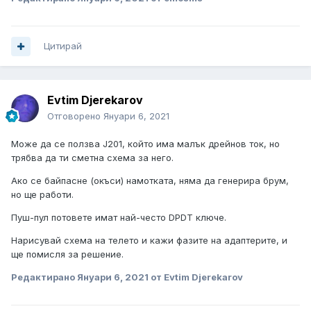
Цитирай
Evtim Djerekarov
Отговорено
Януари 6, 2021
Може да се ползва J201, който има малък дрейнов ток, но
трябва да ти сметна схема за него.
Ако се байпасне (окъси) намотката, няма да генерира брум,
но ще работи.
Пуш-пул потовете имат най-често DPDT ключе.
Нарисувай схема на телето и кажи фазите на адаптерите, и
ще помисля за решение.
Редактирано
Януари 6, 2021
от Evtim Djerekarov