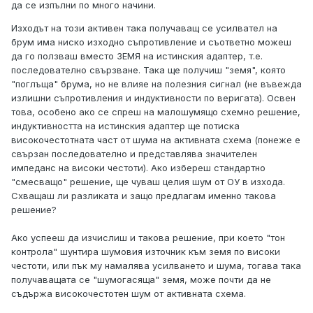
да се изпълни по много начини.
Изходът на този активен така получаващ се усилвател на
брум има ниско изходно съпротивление и съответно можеш
да го ползваш вместо ЗЕМЯ на истинския адаптер, т.е.
последователно свързване. Така ще получиш "земя", която
"поглъща" брума, но не влияе на полезния сигнал (не въвежда
излишни съпротивления и индуктивности по веригата). Освен
това, особено ако се спреш на малошумящо схемно решение,
индуктивността на истинския адаптер ще потиска
високочестотната част от шума на активната схема (понеже е
свързан последователно и представлява значителен
импеданс на високи честоти). Ако избереш стандартно
"смесващо" решение, ще чуваш целия шум от ОУ в изхода.
Схващаш ли разликата и защо предлагам именно такова
решение?
Ако успееш да изчислиш и такова решение, при което "тон
контрола" шунтира шумовия източник към земя по високи
честоти, или пък му намалява усилването и шума, тогава така
получаващата се "шумогасяща" земя, може почти да не
съдържа високочестотен шум от активната схема.