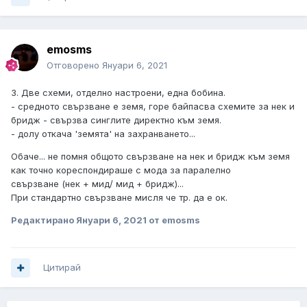
emosms
Отговорено
Януари 6, 2021
3. Две схеми, отделно настроени, една бобина.
- средното свързване е земя, горе байпасва схемите за нек и
бридж - свързва синглите директно към земя.
- долу откача 'земята' на захранването...
Обаче... не помня общото свързване на нек и бридж към земя
как точно кореспондираше с мода за паралелно
свързване (нек + мид/ мид + бридж)...
При стандартно свързване мисля че тр. да е ок.
Редактирано
Януари 6, 2021
от emosms
Цитирай