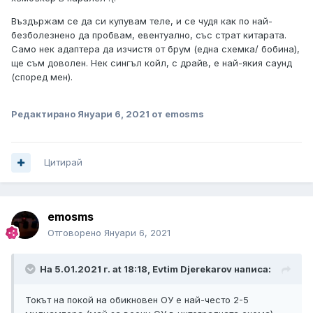
Въздържам се да си купувам теле, и се чудя как по най-
безболезнено да пробвам, евентуално, със страт китарата.
Само нек адаптера да изчистя от брум (една схемка/ бобина),
ще съм доволен. Нек сингъл койл, с драйв, е най-якия саунд
(според мен).
Редактирано
Януари 6, 2021
от emosms
Цитирай
emosms
Отговорено
Януари 6, 2021
На 5.01.2021 г. at 18:18,
Evtim Djerekarov
написа:
Токът на покой на обикновен ОУ е най-често 2-5