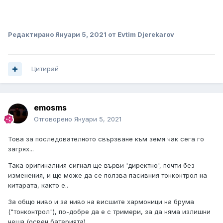
Редактирано
Януари 5, 2021
от Evtim Djerekarov
Цитирай
emosms
Отговорено
Януари 5, 2021
Това за последователното свързване към земя чак сега го
загрях...
Така оригиналния сигнал ще върви 'директно', почти без
изменения, и ще може да се ползва пасивния тонконтрол на
китарата, както е..
За общо ниво и за ниво на висшите хармоници на брума
("тонконтрол"), по-добре да е с тримери, за да няма излишни
неща (освен батерията)...