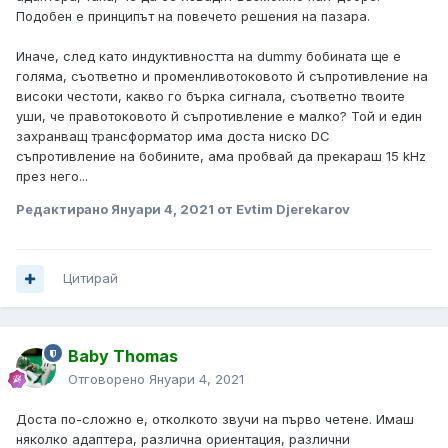
Подобен е принципът на повечето решения на пазара.
Иначе, след като индуктивността на dummy бобината ще е
голяма, съответно и променливотоковото й съпротивление на
високи честоти, какво го бърка сигнала, съответно твоите
уши, че правотоковото й съпротивление е малко? Той и един
захранващ трансформатор има доста ниско DC
съпротивление на бобините, ама пробвай да прекараш 15 kHz
през него...
Редактирано
Януари 4, 2021
от Evtim Djerekarov
Цитирай
Baby Thomas
Отговорено
Януари 4, 2021
Доста по-сложно е, отколкото звучи на първо четене. Имаш
няколко адаптера, различна ориентация, различни