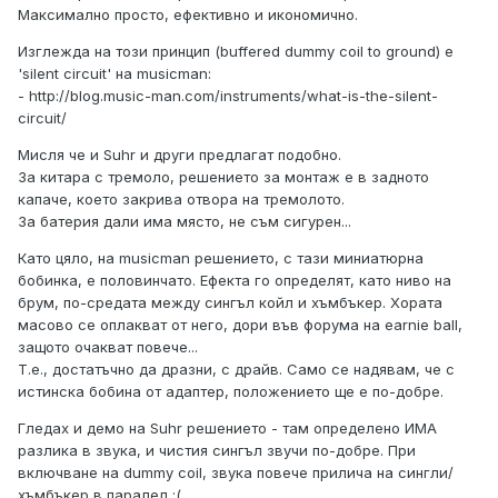
Максимално просто, ефективно и икономично.
Изглежда на този принцип (buffered dummy coil to ground) е
'silent circuit' на musicman:
- http://blog.music-man.com/instruments/what-is-the-silent-
circuit/
Мисля че и Suhr и други предлагат подобно.
За китара с тремоло, решението за монтаж е в задното
капаче, което закрива отвора на тремолото.
За батерия дали има място, не съм сигурен...
Като цяло, на musicman решението, с тази миниатюрна
бобинка, е половинчато. Ефекта го определят, като ниво на
брум, по-средата между сингъл койл и хъмбъкер. Хората
масово се оплакват от него, дори във форума на earnie ball,
защото очакват повече...
Т.е., достатъчно да дразни, с драйв. Само се надявам, че с
истинска бобина от адаптер, положението ще е по-добре.
Гледах и демо на Suhr решението - там определено ИМА
разлика в звука, и чистия сингъл звучи по-добре. При
включване на dummy coil, звука повече прилича на сингли/
хъмбъкер в паралел
:(.