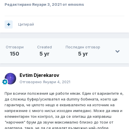
Редактирано
Януари 3, 2021
от emosms
Цитирай
Отговори
Created
Последен отговор
150
5 yr
5 yr
Evtim Djerekarov
Отговорено
Януари 4, 2021
При всички положения ще работи някак. Един от вариантите е,
да сложиш буфер/усилвател на dummy бобината, което ще
гарантира, че цялото нещо е еквивалентно на източник на
напрежение с много нисък изходен импеданс. Може да има и
елементарен тон контрол, за да се опиташ да направиш
"нарочния" брум да звучи максимално близко до този от
адаптера, така, че да се извадят възможно най-добре.