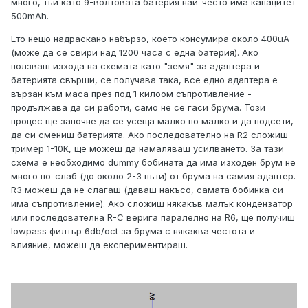
много, тъй като 9-волтовата батерия най-често има капацитет
500mAh.
Ето нещо надраскано набързо, което консумира около 400uA
(може да се свири над 1200 часа с една батерия). Ако
ползваш изхода на схемата като "земя" за адаптера и
батерията свърши, се получава така, все едно адаптера е
вързан към маса през под 1 килоом съпротивление -
продължава да си работи, само не се гаси брума. Този
процес ще започне да се усеща малко по малко и да подсети,
да си смениш батерията. Ако последователно на R2 сложиш
тример 1-10К, ще можеш да намаляваш усилването. За тази
схема е необходимо dummy бобината да има изходен брум не
много по-слаб (до около 2-3 пъти) от брума на самия адаптер.
R3 можеш да не слагаш (даваш накъсо, самата бобинка си
има съпротивление). Ако сложиш някакъв малък кондензатор
или последователна R-C верига паралелно на R6, ще получиш
lowpass филтър 6db/oct за брума с някаква честота и
влияние, можеш да експериментираш.