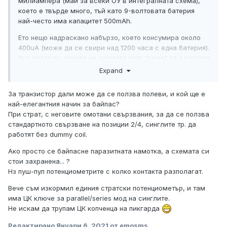
милиампера (май за всеки ОУ в интегралната схема),
което е твърде много, тъй като 9-волтовата батерия
най-често има капацитет 500mAh.
Ето нещо надраскано набързо, което консумира около
400uA (може да се свири над 1200 часа с една батерия).
Ако ползваш изхода на схемата като "земя" за адаптера
и батерията свърши, се получава така, все едно
Expand
адаптера е вързан към маса през под 1 килоом
съпротивление - продължава да си работи, само не се
За транзистор дали може да се ползва полеви, и кой ще е
гаси брума. Този процес ще започне да се усеща малко
най-елегантния начин за байпас?
по малко и да подсети, да си смениш батерията. Ако
При страт, с неговите омотани свързвания, за да се ползва
последователно на R2 сложиш тример 1-10К, ще можеш
стандартното свързване на позиции 2/4, синглите тр. да
да намаляваш усилването. За тази схема е необходимо
работят без dummy coil.
dummy бобината да има изходен брум не много по-слаб
(до около 2-3 пъти) от брума на самия адаптер. R3
Ако просто се байпасне паразитната намотка, а схемата си
можеш да не слагаш (даваш накъсо, самата бобинка си
стои захранена... ?
има съпротивление). Ако сложиш някакъв малък
Нз пуш-пул потенциометрите с колко контакта разполагат.
кондензатор или последователна R-C верига паралелно
Вече съм изкормил единия стратски потенциометър, и там
на R6, ще получиш lowpass филтър 6db/oct за брума с
има ЦК ключе за parallel/series мод на синглите.
някаква честота и влияние, можеш да експериментираш.
Не искам да трупам ЦК копченца на пикгарда
Редактирано
Януари 6, 2021
от emosms