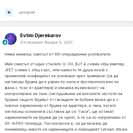
Цитирай
Evtim Djerekarov
Отговорено
Януари 5, 2021
Няма никакъв смисъл от 100 операционни усилвателя.
Има смисъл от едно стъпало (с ОУ, BJT в схема общ емитер,
JFET схема с общ сорс, или каквото ти душа иска) с
променлив коефициент на усилване чрез тримерче (за да
нагласиш брума да е равен по сила и противоположен по
фаза с този от адаптера) и някаква възможност за
контролиране на тона (заглушаване на високите честоти на
брума) защото брумът от гасящата ти бобина може да е с
повече хармонични от брума на адаптера, и така, когато
нагласиш основната съставна да се "гаси", ще останат
хармоничните на брума да се чуват, а те са по-натрапчиви от
50-те(100-те)херца. Тон контрола е, за да можеш да
понамалиш нивото на хармониците в помощният сигнал. Може