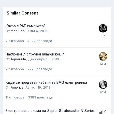
Similar Content
Какво е PAF хъмбъкер?
От
merkurial
,
Юли 4, 2015
7
отговора
4322
прегледа
Наклонен 7-струнен humbucker...?
От
Aquarelle
,
Декември 15, 2013
7
отговора
2770
прегледа
Къде се продават кабели за EMG електроника
От
Amentis
,
Август 19, 2013
11
отговора
3383
прегледа
Електрическа схема на Squier Stratocaster N Series