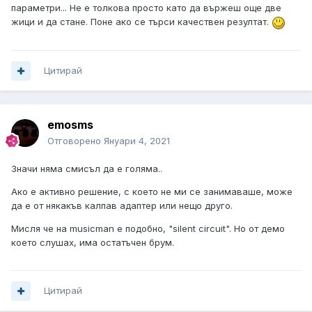
параметри... Не е толкова просто като да вържеш още две
жици и да стане. Поне ако се търси качествен резултат.
Цитирай
emosms
Отговорено
Януари 4, 2021
Значи няма смисъл да е голяма..
Ако е активно решение, с което не ми се занимаваше, може
да е от някакъв калпав адаптер или нещо друго.
Мисля че на musicman е подобно, "silent circuit". Но от демо
което слушах, има остатъчен брум.
Цитирай