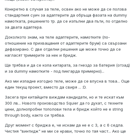
Конкретно в случая за теле, освен ако не може да се ползва
стандартния суич за адаптерите да обръща фазата на dummy
намотката, решението тр. да се изпълни два пъти, по отделно
за двата адаптера.
Доколкото знам, на теле адаптерите, намотките (по-
отношение на прихващания от адаптерите брум) са свързани
дефазирано. С две отделни решения ще може точно да се
нагласят тримерите за нек и бридж.
Ще трябва и да се копа китарата, за гнездо за батерия (отзад)
и за dummy намотките - под пикгарда примерно)...
Ако ми изпадне изгодно теле, може да се впусна в това... Още
един текущ проект, вместо да свиря ...
:D.
Засега при китайците виждам кандидати, но и те искат към
300 лв... Новото производство Squier да го духат, с техните
цени, долнопробни тополови тела и бридж който не е string
through body, както си трябва.
Друг момент с бриджа е, че искам да не е с 3, а с 6 седла.
Чистия "винтидж" не ми се нрави, точно по тая част... Ако ще