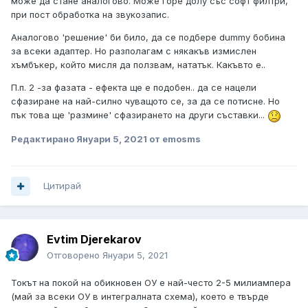
може да стане аналогово. Може горе долу със софт филтри,
при пост обработка на звукозапис.
Аналогово 'решение' би било, да се подбере dummy бобина
за всеки адаптер. Но разполагам с някакъв измислен
хъмбъкер, който мисля да ползвам, нататък. Какъвто е..
П.п. 2 -за фазата - ефекта ще е подобен.. да се нацели
сфазиране на най-силно чуващото се, за да се потисне. Но
пък това ще 'размине' сфазирането на други съставки...
Редактирано
Януари 5, 2021
от emosms
Цитирай
Evtim Djerekarov
Отговорено
Януари 5, 2021
Токът на покой на обикновен ОУ е най-често 2-5 милиампера
(май за всеки ОУ в интегралната схема), което е твърде