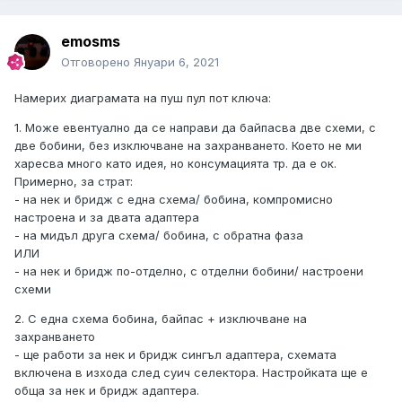
emosms
Отговорено
Януари 6, 2021
Намерих диаграмата на пуш пул пот ключа:
1. Може евентуално да се направи да байпасва две схеми, с
две бобини, без изключване на захранването. Което не ми
харесва много като идея, но консумацията тр. да е ок.
Примерно, за страт:
- на нек и бридж с една схема/ бобина, компромисно
настроена и за двата адаптера
- на мидъл друга схема/ бобина, с обратна фаза
ИЛИ
- на нек и бридж по-отделно, с отделни бобини/ настроени
схеми
2. С една схема бобина, байпас + изключване на
захранването
- ще работи за нек и бридж сингъл адаптера, схемата
включена в изхода след суич селектора. Настройката ще е
обща за нек и бридж адаптера.