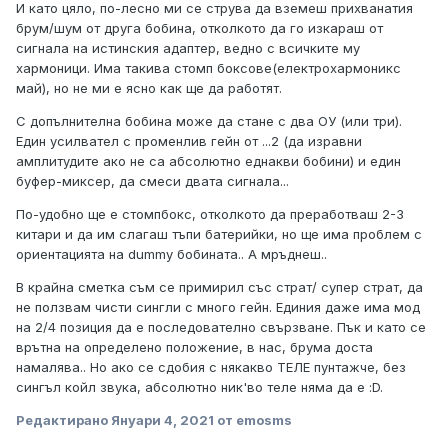
И като цяло, по-лесно ми се струва да вземеш прихванатия
трансформатор има доста ниско DC съпротивление на
брум/шум от друга бобина, отколкото да го изкараш от
бобините, ама пробвай да прекараш 15 kHz през него...
сигнала на истинския адаптер, ведно с всичките му
хармоници. Има такива стомп боксове(електрохармоникс
май), но не ми е ясно как ще да работят.
С допълнителна бобина може да стане с два ОУ (или три).
Един усилвател с променлив гейн от ...2 (да изравни
амплитудите ако не са абсолютно еднакви бобини) и един
буфер-миксер, да смеси двата сигнала...
По-удобно ще е стомпбокс, отколкото да преработваш 2-3
китари и да им слагаш тъпи батерийки, но ще има проблем с
ориентацията на dummy бобината.. А мръднеш..
В крайна сметка съм се примирил със страт/ супер страт, да
не ползвам чисти сингли с много гейн. Единия даже има мод
на 2/4 позиция да е последователно свързване. Пък и като се
врътна на определено положение, в нас, брума доста
намалява.. Но ако се сдобия с някакво ТЕЛЕ пунтажче, без
сингъл койл звука, абсолютно ник'во теле няма да е
:D.
Редактирано
Януари 4, 2021
от emosms