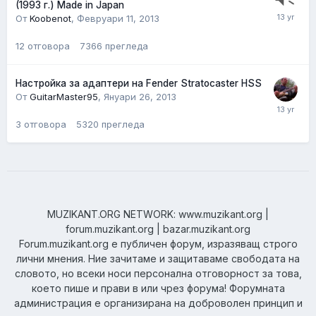
(1993 г.) Made in Japan
От
Koobenot
,
Февруари 11, 2013
12
отговора
7366
прегледа
Настройка за адаптери на Fender Stratocaster HSS
От
GuitarMaster95
,
Януари 26, 2013
3
отговора
5320
прегледа
MUZIKANT.ORG NETWORK: www.muzikant.org |
forum.muzikant.org | bazar.muzikant.org
Forum.muzikant.org е публичен форум, изразяващ строго
лични мнения. Ние зачитаме и защитаваме свободата на
словото, но всеки носи персонална отговорност за това,
което пише и прави в или чрез форума! Форумната
администрация е организирана на доброволен принцип и