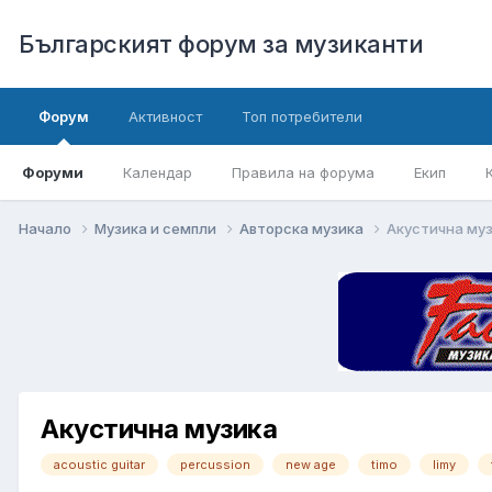
Българският форум за музиканти
Форум
Активност
Топ потребители
Форуми
Календар
Правила на форума
Екип
Начало
Музика и семпли
Авторска музика
Акустична му
Акустична музика
acoustic guitar
percussion
new age
timo
limy