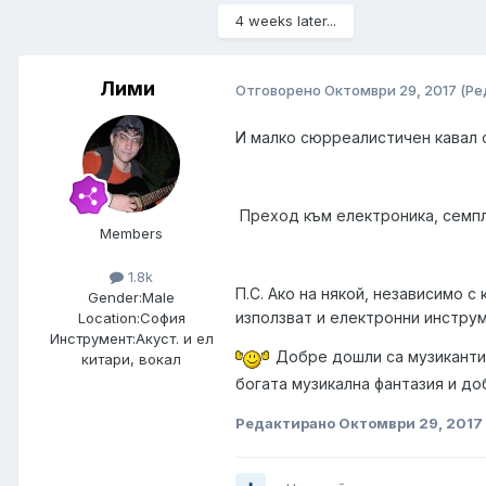
4 weeks later...
Лими
Отговорено
Октомври 29, 2017
(Ре
И малко сюрреалистичен кавал 
Преход към електроника, семпле
Members
1.8k
П.С. Ако на някой, независимо с
Gender:
Male
използват и електронни инструм
Location:
София
Инструмент:
Акуст. и ел
Добре дошли са музиканти о
китари, вокал
богата музикална фантазия и до
Редактирано
Октомври 29, 2017