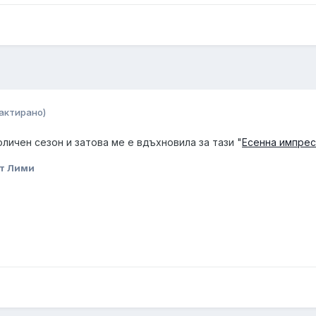
актирано)
оличен сезон и затова ме е вдъхновила за тази "
Есенна импрес
т Лими