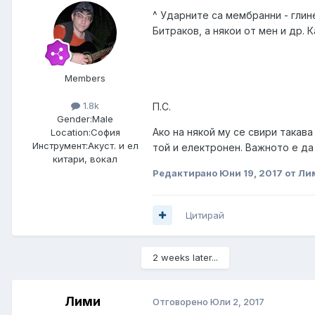
^ Ударните са мембранни - глин
Битраков, а някои от мен и др. 
Members
1.8k
П.С.
Gender:
Male
Ако на някой му се свири такав
Location:
София
Инструмент:
Акуст. и ел
той и електронен. Важното е да
китари, вокал
Редактирано
Юни 19, 2017
от Ли
Цитирай
2 weeks later...
Лими
Отговорено
Юли 2, 2017