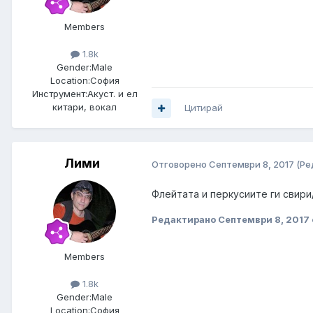
Members
1.8k
Gender:
Male
Location:
София
Инструмент:
Акуст. и ел
китари, вокал
Цитирай
Лими
Отговорено
Септември 8, 2017
(Ре
Флейтата и перкусиите ги свири
Редактирано
Септември 8, 2017
Members
1.8k
Gender:
Male
Location:
София