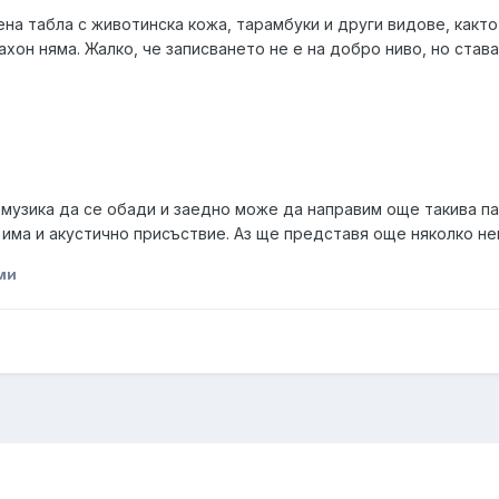
ена табла с животинска кожа, тарамбуки и други видове, както
Кахон няма. Жалко, че записването не е на добро ниво, но ста
а музика да се обади и заедно може да направим още такива па
 има и акустично присъствие. Аз ще представя още няколко н
ми