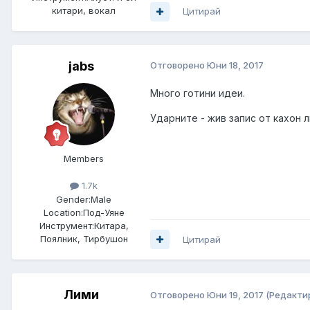
китари, вокал
Цитирай
jabs
Отговорено
Юни 18, 2017
Много готини идеи.
Ударните - жив запис от кахон л
Members
1.7k
Gender:
Male
Location:
Под-Уяне
Инструмент:
Китара,
Поялник, Тирбушон
Цитирай
Лими
Отговорено
Юни 19, 2017
(Редакти