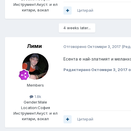
Инструмент:
Акуст. и ел
китари, вокал
Цитирай
4 weeks later...
Лими
Отговорено
Октомври 3, 2017
(Ред
Есента е най-златният и меланх
Редактирано
Октомври 3, 2017
о
Members
1.8k
Gender:
Male
Location:
София
Инструмент:
Акуст. и ел
китари, вокал
Цитирай