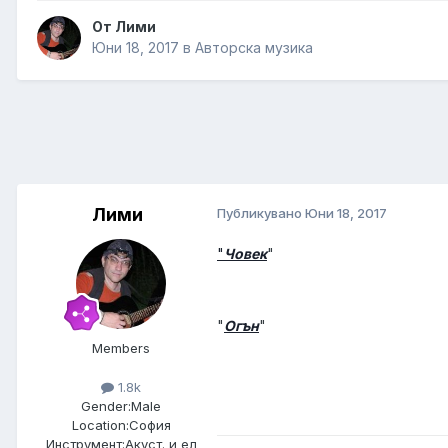
От
Лими
Юни 18, 2017
в
Авторска музика
Лими
Публикувано
Юни 18, 2017
"
Човек
"
"
Огън
"
Members
1.8k
Gender:
Male
Location:
София
Инструмент:
Акуст. и ел