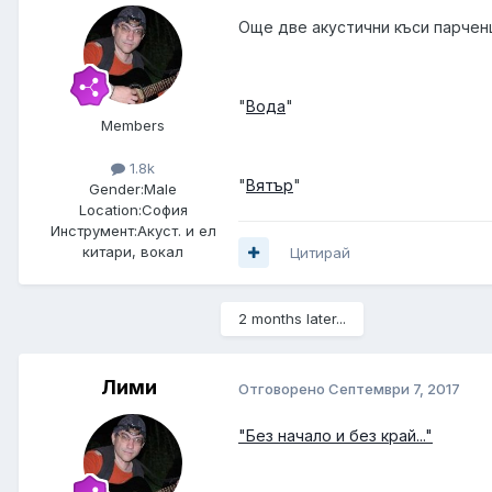
Още две акустични къси парчен
"
Вода
"
Members
1.8k
"
Вятър
"
Gender:
Male
Location:
София
Инструмент:
Акуст. и ел
китари, вокал
Цитирай
2 months later...
Лими
Отговорено
Септември 7, 2017
"Без начало и без край..."