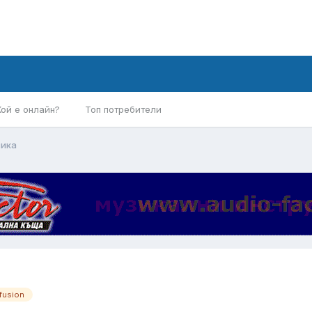
Кой е онлайн?
Топ потребители
зика
fusion