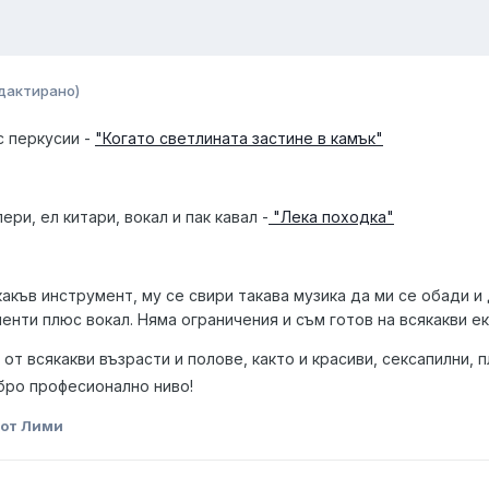
дактирано)
с перкусии -
"Когато светлината застине в камък"
ри, ел китари, вокал и пак кавал -
"Лека походка"
 какъв инструмент, му се свири такава музика да ми се обади 
енти плюс вокал. Няма ограничения и съм готов на всякакви е
т всякакви възрасти и полове, както и красиви, сексапилни, п
бро професионално ниво!
от Лими