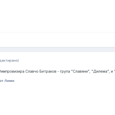
дактирано)
/импровизира Славчо Битраков - група "Славяни", "Дилема", и 
от Лими