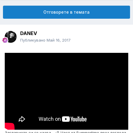
Отговорете в темата
DANEV
Публикувано
Май 16, 2017
Заглавието си го казва .. :Д Част от Summertime през погледа