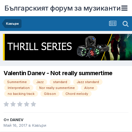
Българският форум за музиканти
Кавъри
Valentin Danev - Not really summertime
Summertime
Jazz
standard
Jazz standard
Interpretation
Nor really summertime
Alone
no backing track
Gibson
Chord melody
От
DANEV
Май 16, 2017
в
Кавъри