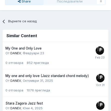
Share
Последователи
0
Върнете се назад
Similar Content
My One and Only Love
От
DANEV
,
Февруари 23
0
отговора
852
прегледа
My one and only love (Jazz standard chord melody)
От
DANEV
,
Октомври 31, 2025
0
отговора
1076
прегледа
Stara Zagora Jazz fest
От
DANEV
,
Юни 4, 2025