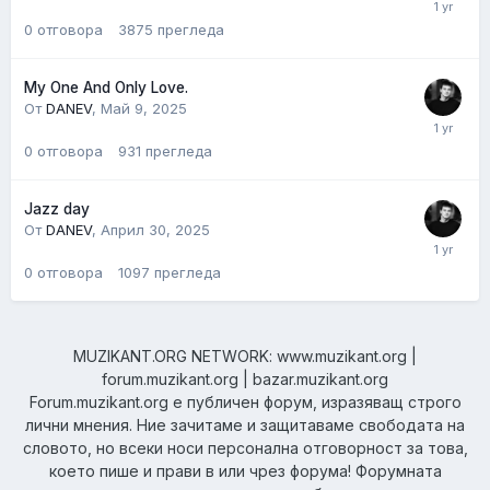
0
отговора
3875
прегледа
My One And Only Love.
От
DANEV
,
Май 9, 2025
0
отговора
931
прегледа
Jazz day
От
DANEV
,
Април 30, 2025
0
отговора
1097
прегледа
MUZIKANT.ORG NETWORK: www.muzikant.org |
forum.muzikant.org | bazar.muzikant.org
Forum.muzikant.org е публичен форум, изразяващ строго
лични мнения. Ние зачитаме и защитаваме свободата на
словото, но всеки носи персонална отговорност за това,
което пише и прави в или чрез форума! Форумната