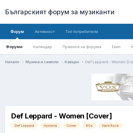
Българският форум за музиканти
Форум
Активност
Топ потребители
Форуми
Календар
Правила на форума
Екип
Начало
Музика и семпли
Кавъри
Def Leppard - Women [Co
Def Leppard - Women [Cover]
Def Leppard
Hysteria
Cover
80s
Hard Rock