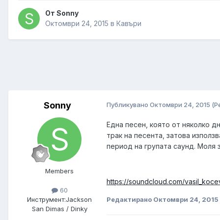
От
Sonny
Октомври 24, 2015
в
Кавъри
Sonny
Публикувано
Октомври 24, 2015
(Р
​Една песен, която от няколко д
трак на песента, затова използ
период на групата саунд. Моля 
Members
https://soundcloud.com/vasil_ko
60
Редактирано
Октомври 24, 2015
Инструмент:
Jackson
San Dimas / Dinky