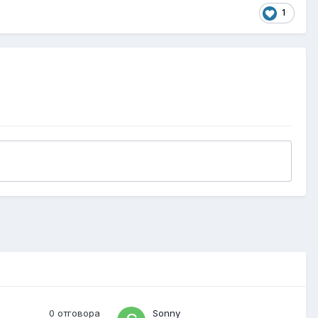
1
0
отговора
Sonny