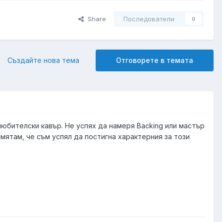
Share
Последователи
0
Създайте нова тема
Отговорете в темата
 любителски кавър. Не успях да намеря Backing или мастър
Смятам, че съм успял да постигна характерния за този