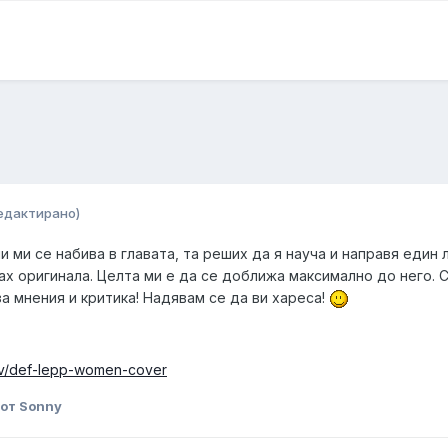
едактирано)
ни ми се набива в главата, та реших да я науча и направя един
вах оригинала. Целта ми е да се доближа максимално до него. 
за мнения и критика! Надявам се да ви хареса!
cev/def-lepp-women-cover
от Sonny