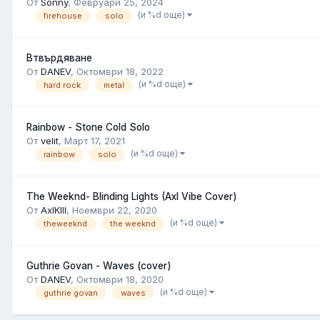
От
Sonny
,
Февруари 25, 2024
(и %d още)
firehouse
solo
Втвърдяване
От
DANEV
,
Октомври 18, 2022
(и %d още)
hard rock
metal
Rainbow - Stone Cold Solo
От
velit
,
Март 17, 2021
(и %d още)
rainbow
solo
The Weeknd- Blinding Lights (Axl Vibe Cover)
От
AxlKIll
,
Ноември 22, 2020
(и %d още)
theweeknd
the weeknd
Guthrie Govan - Waves (cover)
От
DANEV
,
Октомври 18, 2020
(и %d още)
guthrie govan
waves