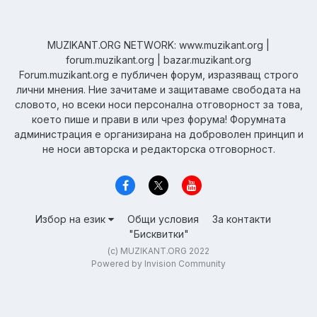
MUZIKANT.ORG NETWORK: www.muzikant.org |
forum.muzikant.org | bazar.muzikant.org
Forum.muzikant.org е публичен форум, изразяващ строго
лични мнения. Ние зачитаме и защитаваме свободата на
словото, но всеки носи персонална отговорност за това,
което пише и прави в или чрез форума! Форумната
администрация е организирана на доброволен принцип и
не носи авторска и редакторска отговорност.
Избор на език
Общи условия
За контакти
"Бисквитки"
(c) MUZIKANT.ORG 2022
Powered by Invision Community