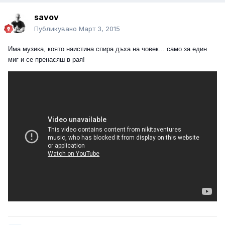
savov
Публикувано
Март 3, 2015
Има музика, която наистина спира дъха на човек... само за един
миг и се пренасяш в рая!