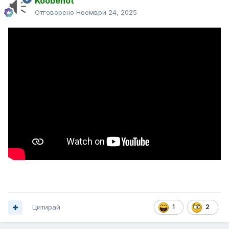
Koobenot
Отговорено
Ноември 24, 2025
Цитирай
1
2