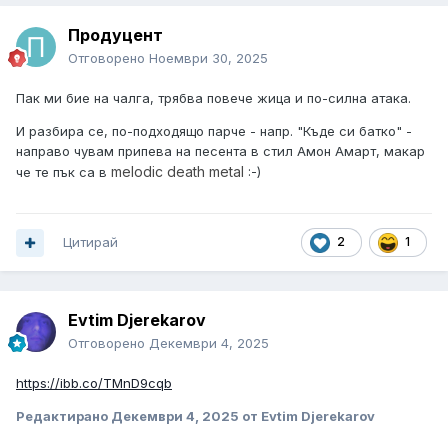
Продуцент
Отговорено
Ноември 30, 2025
Пак ми бие на чалга, трябва повече жица и по-силна атака.
И разбира се, по-подходящо парче - напр. "Къде си батко" -
направо чувам припева на песента в стил Амон Амарт, макар
melodic death metal
че те пък са в
:-)
Цитирай
2
1
Evtim Djerekarov
Отговорено
Декември 4, 2025
https://ibb.co/TMnD9cqb
Редактирано
Декември 4, 2025
от Evtim Djerekarov