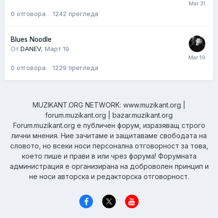
0
отговора
1242
прегледа
Blues Noodle
От
DANEV
,
Март 19
0
отговора
1229
прегледа
MUZIKANT.ORG NETWORK: www.muzikant.org |
forum.muzikant.org | bazar.muzikant.org
Forum.muzikant.org е публичен форум, изразяващ строго
лични мнения. Ние зачитаме и защитаваме свободата на
словото, но всеки носи персонална отговорност за това,
което пише и прави в или чрез форума! Форумната
администрация е организирана на доброволен принцип и
не носи авторска и редакторска отговорност.