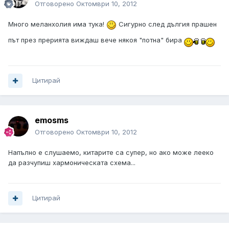
Отговорено
Октомври 10, 2012
Много меланхолия има тука!
Сигурно след дългия прашен
път през прерията виждаш вече някоя "потна" бира
Цитирай
emosms
Отговорено
Октомври 10, 2012
Напълно е слушаемо, китарите са супер, но ако може лееко
да разчупиш хармоническата схема...
Цитирай