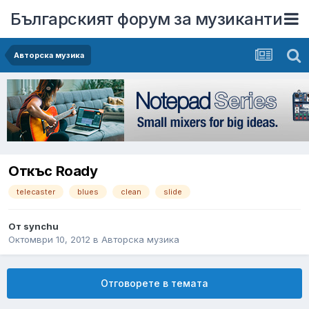
Българският форум за музиканти
Авторска музика
Откъс Roady
telecaster
blues
clean
slide
От
synchu
Октомври 10, 2012
в
Авторска музика
Отговорете в темата