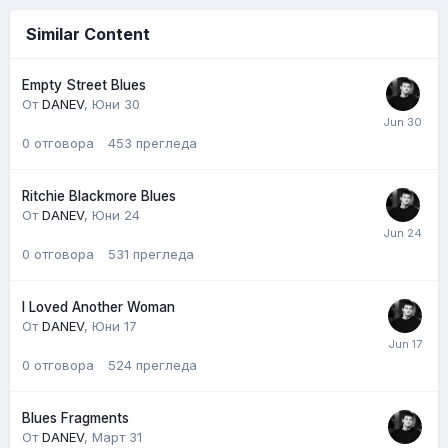
Similar Content
Empty Street Blues
От
DANEV
,
Юни 30
0
отговора
453
прегледа
Ritchie Blackmore Blues
От
DANEV
,
Юни 24
0
отговора
531
прегледа
I Loved Another Woman
От
DANEV
,
Юни 17
0
отговора
524
прегледа
Blues Fragments
От
DANEV
,
Март 31