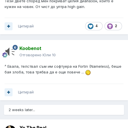
Тези двете според мен покриват целия диапазон, който е
нужен на човек. От чист до ултра high gain.
Цитирай
4
2
Koobenot
Отговорено
Юли 10
^ Евала, телствал съм им софтуера на Fortin (Nameless), беше
бая злоба, това трябва да е още повече ...
Цитирай
2 weeks later...
Yo The Real