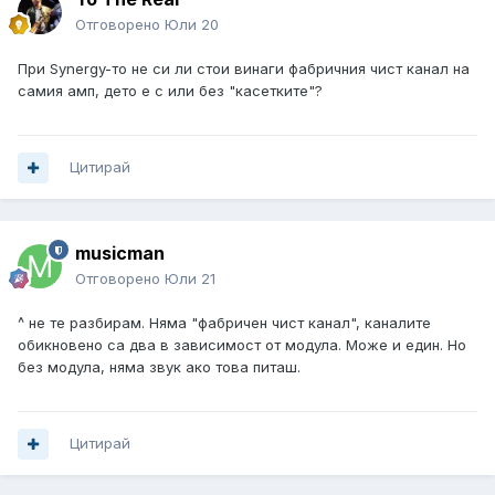
Отговорено
Юли 20
При Synergy-то не си ли стои винаги фабричния чист канал на
самия амп, дето е с или без "касетките"?
Цитирай
musicman
Отговорено
Юли 21
^ не те разбирам. Няма "фабричен чист канал", каналите
обикновено са два в зависимост от модула. Може и един. Но
без модула, няма звук ако това питаш.
Цитирай