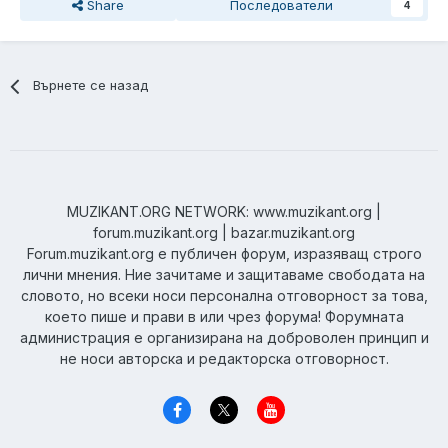
Share
Последователи
4
Върнете се назад
MUZIKANT.ORG NETWORK: www.muzikant.org |
forum.muzikant.org | bazar.muzikant.org
Forum.muzikant.org е публичен форум, изразяващ строго
лични мнения. Ние зачитаме и защитаваме свободата на
словото, но всеки носи персонална отговорност за това,
което пише и прави в или чрез форума! Форумната
администрация е организирана на доброволен принцип и
не носи авторска и редакторска отговорност.