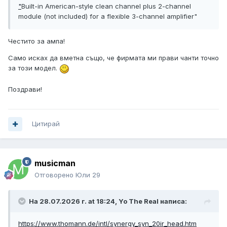
"
Built-in American-style clean channel plus 2-channel
module (not included) for a flexible 3-channel amplifier"
Честито за ампа!
Само исках да вметна също, че фирмата ми прави чанти точно
за този модел.
Поздрави!
Цитирай
musicman
Отговорено
Юли 29
На 28.07.2026 г. at 18:24,
Yo The Real
написа:
https://www.thomann.de/intl/synergy_syn_20ir_head.htm