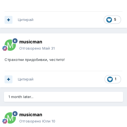
Цитирай
5
musicman
Отговорено
Май 31
Страхотни придобивки, честито!
Цитирай
1
1 month later...
musicman
Отговорено
Юли 10