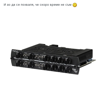
И аз да се похваля, че скоро време не съм