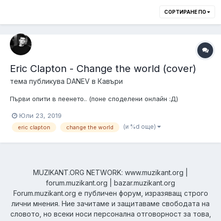
СОРТИРАНЕ ПО
Eric Clapton - Change the world (cover)
тема публикува
DANEV
в
Кавъри
Първи опити в пеенето.. (поне споделени онлайн :Д)
Юли 23, 2019
(и %d още)
eric clapton
change the world
MUZIKANT.ORG NETWORK: www.muzikant.org |
forum.muzikant.org | bazar.muzikant.org
Forum.muzikant.org е публичен форум, изразяващ строго
лични мнения. Ние зачитаме и защитаваме свободата на
словото, но всеки носи персонална отговорност за това,