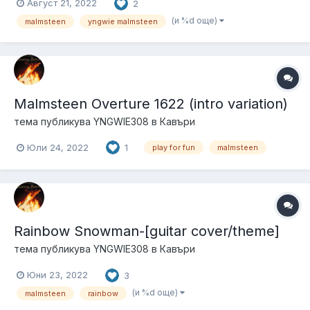
Август 21, 2022
2
(и %d още)
malmsteen
yngwie malmsteen
Malmsteen Overture 1622 (intro variation)
тема публикува
YNGWIE308
в
Кавъри
Юли 24, 2022
1
play for fun
malmsteen
Rainbow Snowman-[guitar cover/theme]
тема публикува
YNGWIE308
в
Кавъри
Юни 23, 2022
3
(и %d още)
malmsteen
rainbow