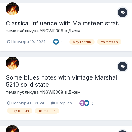
Classical influence with Malmsteen strat.
тема публикува
YNGWIE308
в
Джем
Ноември 19, 2024
1
play for fun
malmsteen
Some blues notes with Vintage Marshall
5210 solid state
тема публикува
YNGWIE308
в
Джем
Ноември 8, 2024
3 replies
3
play for fun
malmsteen