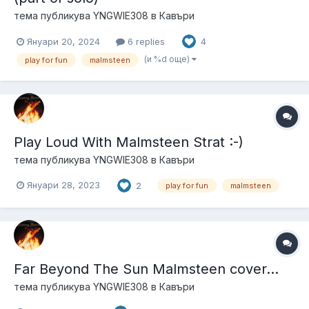
тема публикува
YNGWIE308
в
Кавъри
Януари 20, 2024
6 replies
4
(и %d още)
play for fun
malmsteen
Play Loud With Malmsteen Strat :-)
тема публикува
YNGWIE308
в
Кавъри
Януари 28, 2023
2
play for fun
malmsteen
Far Beyond The Sun Malmsteen cover...
тема публикува
YNGWIE308
в
Кавъри