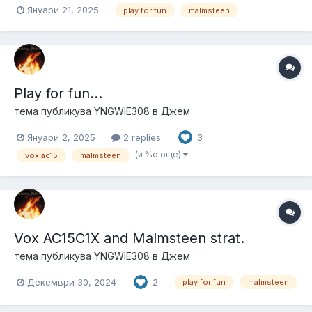
Януари 21, 2025
play for fun
malmsteen
Play for fun...
тема публикува
YNGWIE308
в
Джем
Януари 2, 2025
2 replies
3
(и %d още)
vox ac15
malmsteen
Vox AC15C1X and Malmsteen strat.
тема публикува
YNGWIE308
в
Джем
Декември 30, 2024
2
play for fun
malmsteen