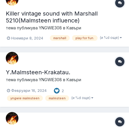
Killer vintage sound with Marshall
5210(Malmsteen influence)
тема публикува
YNGWIE308
в
Кавъри
(и %d още)
Ноември 8, 2024
marshall
play for fun.
Y.Malmsteen-Krakatau.
тема публикува
YNGWIE308
в
Кавъри
Февруари 16, 2024
2
(и %d още)
yngwie malmsteen
malmsteen