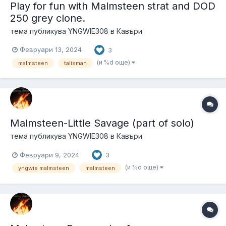
Play for fun with Malmsteen strat and DOD
250 grеy clone.
тема публикува
YNGWIE308
в
Кавъри
Февруари 13, 2024
3
(и %d още)
malmsteen
talisman
Malmsteen-Little Savage (part of solo)
тема публикува
YNGWIE308
в
Кавъри
Февруари 9, 2024
3
(и %d още)
yngwie malmsteen
malmsteen