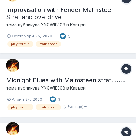
Improvisation with Fender Malmsteen
Strat and overdrive
тема публикува
YNGWIE308
в
Кавъри
Септември 25, 2020
5
play for fun
malmsteen
Midnight Blues with Malmsteen strat........
тема публикува
YNGWIE308
в
Кавъри
Април 24, 2020
3
(и %d още)
play for fun
malmsteen