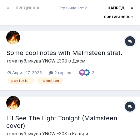
ПРЕДИШНА
Страница 1 от 2
НАПРЕД
СОРТИРАНЕ ПО
Some cool notes with Malmsteen strat.
тема публикува
YNGWIE308
в
Джем
Април 17, 2025
2 replies
2
play for fun
malmsteen
I'll See The Light Tonight (Malmsteen
cover)
тема публикува
YNGWIE308
в
Кавъри