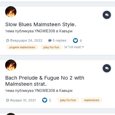
Slow Blues Malmsteen Style.
тема публикува
YNGWIE308
в
Кавъри
Февруари 24, 2022
5 replies
6
(и %d още)
yngwie malmsteen
play for fun
Bach Prelude & Fugue No 2 with
Malmsteen strat.
тема публикува
YNGWIE308
в
Кавъри
Януари 31, 2021
2
play for fun
malmsteen