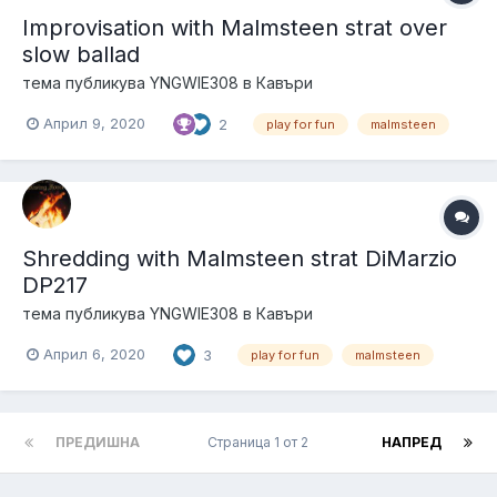
Improvisation with Malmsteen strat over
slow ballad
тема публикува
YNGWIE308
в
Кавъри
Април 9, 2020
2
play for fun
malmsteen
Shredding with Malmsteen strat DiMarzio
DP217
тема публикува
YNGWIE308
в
Кавъри
Април 6, 2020
3
play for fun
malmsteen
ПРЕДИШНА
Страница 1 от 2
НАПРЕД