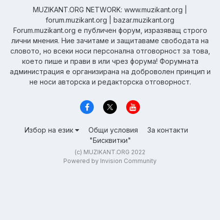
MUZIKANT.ORG NETWORK: www.muzikant.org |
forum.muzikant.org | bazar.muzikant.org
Forum.muzikant.org е публичен форум, изразяващ строго
лични мнения. Ние зачитаме и защитаваме свободата на
словото, но всеки носи персонална отговорност за това,
което пише и прави в или чрез форума! Форумната
администрация е организирана на доброволен принцип и
не носи авторска и редакторска отговорност.
Избор на език
Общи условия
За контакти
"Бисквитки"
(c) MUZIKANT.ORG 2022
Powered by Invision Community