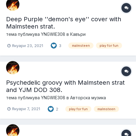
Deep Purple ''demon's eye'' cover with
Malmsteen strat.
тема публикува
YNGWIE308
в
Кавъри
Януари 23, 2021
3
malmsteen
play for fun
Psychedelic groovy with Malmsteen strat
and YJM DOD 308.
тема публикува
YNGWIE308
в
Авторска музика
Януари 7, 2021
2
play for fun
malmsteen