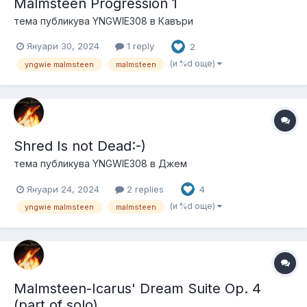
Malmsteen Progression 1
тема публикува
YNGWIE308
в
Кавъри
Януари 30, 2024
1 reply
2
(и %d още)
yngwie malmsteen
malmsteen
Shred Is not Dead:-)
тема публикува
YNGWIE308
в
Джем
Януари 24, 2024
2 replies
4
(и %d още)
yngwie malmsteen
malmsteen
Malmsteen-Icarus' Dream Suite Op. 4
(part of solo)