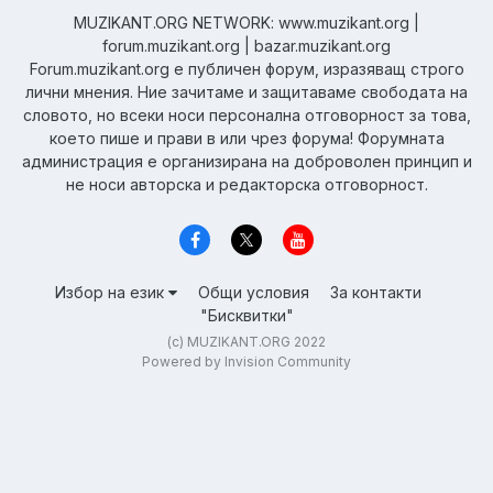
MUZIKANT.ORG NETWORK: www.muzikant.org |
forum.muzikant.org | bazar.muzikant.org
Forum.muzikant.org е публичен форум, изразяващ строго
лични мнения. Ние зачитаме и защитаваме свободата на
словото, но всеки носи персонална отговорност за това,
което пише и прави в или чрез форума! Форумната
администрация е организирана на доброволен принцип и
не носи авторска и редакторска отговорност.
Избор на език
Общи условия
За контакти
"Бисквитки"
(c) MUZIKANT.ORG 2022
Powered by Invision Community