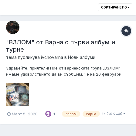
СОРТИРАНЕ ПО
"ВЗЛОМ" от Варна с първи албум и
турне
тема публикува
ivchovarna
в
Нови албуми
Здравейте, приятели! Ние от варненската група „ВЗЛОМ“
имаме удоволствието да ви съобщим, че на 20 февруари
2020 г. излезе дебютният ни албум, озаглавен „Нашите
мечти“. Дискът съдържа 13 композиции, писани в различни
периоди през 10-те години, в които съществува групата, като
стилът е комбинация...
(и %d още)
Март 5, 2020
1
взлом
варна