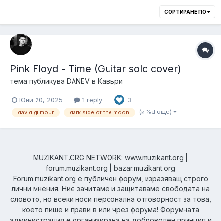
СОРТИРАНЕ ПО
Pink Floyd - Time (Guitar solo cover)
тема публикува
DANEV
в
Кавъри
Юни 20, 2025
1 reply
3
(и %d още)
david gilmour
dark side of the moon
MUZIKANT.ORG NETWORK: www.muzikant.org |
forum.muzikant.org | bazar.muzikant.org
Forum.muzikant.org е публичен форум, изразяващ строго
лични мнения. Ние зачитаме и защитаваме свободата на
словото, но всеки носи персонална отговорност за това,
което пише и прави в или чрез форума! Форумната
администрация е организирана на доброволен принцип и