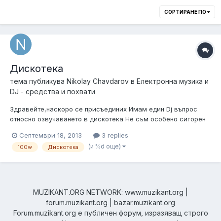
СОРТИРАНЕ ПО
Дискотека
тема публикува
Nikolay Chavdarov
в
Електронна музика и
DJ - средства и похвати
Здравейте,наскоро се присъединих Имам един Dj въпрос
относно озвучаването в дискотека Не съм особено сигорен
какво е точно помещението, но се питам дали ще мина по
Септември 18, 2013
3 replies
някакъв начин с две колони със следната мощност:
(и %d още)
100w
Дискотека
200W/8ohm 800W/8ohm Говорители те са 15` и задължително
ли ще трябват бас каси Да ка...
MUZIKANT.ORG NETWORK: www.muzikant.org |
forum.muzikant.org | bazar.muzikant.org
Forum.muzikant.org е публичен форум, изразяващ строго