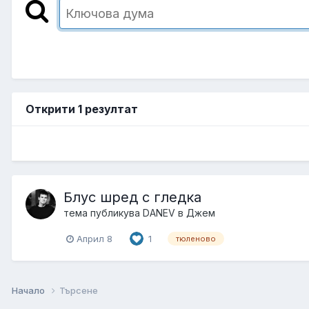
Открити 1 резултат
Блус шред с гледка
тема публикува
DANEV
в
Джем
Април 8
1
тюленово
Начало
Търсене