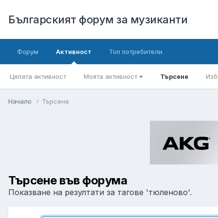
Българският форум за музиканти
Форум
Активност
Топ потребители
Цялата активност
Моята активност
Търсене
Изб
Начало
Търсене
Търсене във форума
Показване на резултати за тагове 'тюленово'.