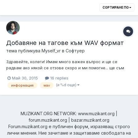
СОРТИРАНЕ ПО
Добавяне на тагове към WAV формат
тема публикува
Myself_vr
в
Софтуер
Здравейте, колеги! Имам много важен въпрос и ще се
радвам ако някой се отзове скоро и ми помогне... ще съм
много благодарен. Искам да запиша един мой, албум на
Май 30, 2015
16 replies
диск във WAV формат. Вече съм записал всичко само ми
(и %d още)
информация
wav
остана да добавя таговете, които са информация за всеки
WAV когато той се възпроизве...
MUZIKANT.ORG NETWORK: www.muzikant.org |
forum.muzikant.org | bazar.muzikant.org
Forum.muzikant.org е публичен форум, изразяващ строго
лични мнения. Ние зачитаме и защитаваме свободата на