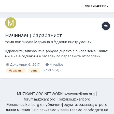
СОРТИРАНЕ ПО
Начинаещ барабанист
тема публикува
Мариана
в
Ударни инструменти
Здравейте, влизам във форума директно с нова тема. Синът
ми е на 4 годинки и е запален по барабаните от половин
година насам. Вече 3 месеца взема уроци, а за Коледа
Декември 6, 2017
4 replies
очакваме и доставка на детски сет на mendini (подходящ за
(и %d още)
барабани
деца
хора с височина от 90 см до 150 см). Понеже никой от
семейството ни не е музи...
MUZIKANT.ORG NETWORK: www.muzikant.org |
forum.muzikant.org | bazar.muzikant.org
Forum.muzikant.org е публичен форум, изразяващ строго
лични мнения. Ние зачитаме и защитаваме свободата на