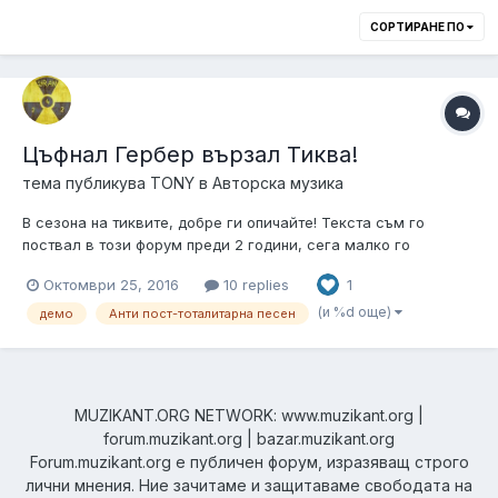
СОРТИРАНЕ ПО
Цъфнал Гербер вързал Тиква!
тема публикува
TONY
в
Авторска музика
В сезона на тиквите, добре ги опичайте! Текста съм го
поствал в този форум преди 2 години, сега малко го
осъвремених и направих едно демо. Ако някой, чака някакво
Октомври 25, 2016
10 replies
1
супер качество, аз не постигам такова в къщи. Все пак,
мисля , че съм понапреднал в домашните записи. Надявам
(и %d още)
демо
Анти пост-тоталитарна песен
се, поне да не е гадно....
MUZIKANT.ORG NETWORK: www.muzikant.org |
forum.muzikant.org | bazar.muzikant.org
Forum.muzikant.org е публичен форум, изразяващ строго
лични мнения. Ние зачитаме и защитаваме свободата на