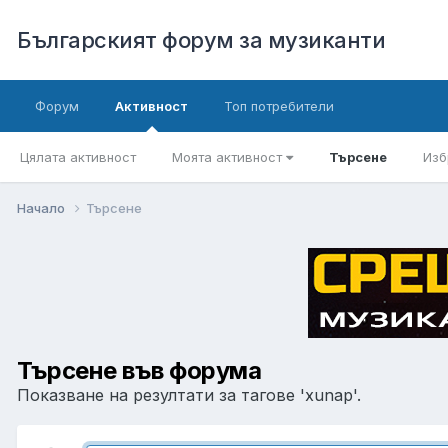
Българският форум за музиканти
Форум
Активност
Топ потребители
Цялата активност
Моята активност
Търсене
Изб
Начало
Търсене
Търсене във форума
Показване на резултати за тагове 'xunap'.