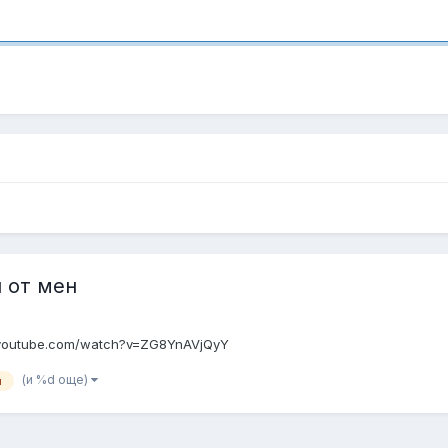
 от мен
w.youtube.com/watch?v=ZG8YnAVjQyY
(и %d още)
и