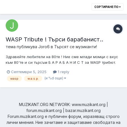
СОРТИРАНЕ ПО
WASP Tribute ! Търси барабанист..
тема публикува
Joro6
в
Търсят се музиканти!
Здравейте любители на 80те ! Ние сме млади момци с вкус
към 80'те и си търсъм Б А Р А Б А Н И С Т за WASP трибют.
Всеки който харесва тази банда и не само... и може да удря
Септември 5, 2025
1 reply
палките е добре дошъл за свирня ! Пишете на посочения
(и %d още)
wasp
w.a.s.p.
маил и аз ще се свържа с вас и ще обмениме социални
мрежи !
MUZIKANT.ORG NETWORK: www.muzikant.org |
forum.muzikant.org | bazar.muzikant.org
Forum.muzikant.org е публичен форум, изразяващ строго
лични мнения. Ние зачитаме и защитаваме свободата на