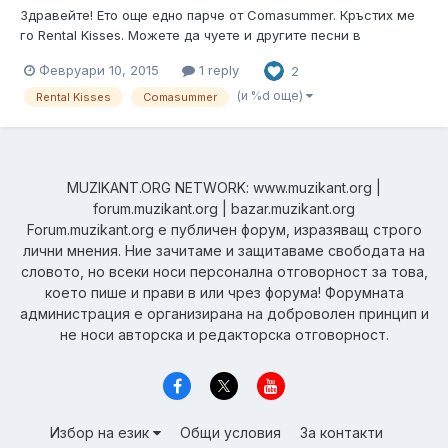
Здравейте! Ето още едно парче от Comasummer. Кръстих ме
го Rental Kisses. Можете да чуете и другите песни в
soundcloud профила ни: https://soundcloud.com/comasummer.
Февруари 10, 2015
1 reply
2
Скоро ще има нови неща и на facebook страницата ни:
https://www.facebook.com/comasummer?
(и %d още)
Rental Kisses
Comasummer
ref=aymt_homepage_panel При...
MUZIKANT.ORG NETWORK: www.muzikant.org |
forum.muzikant.org | bazar.muzikant.org
Forum.muzikant.org е публичен форум, изразяващ строго
лични мнения. Ние зачитаме и защитаваме свободата на
словото, но всеки носи персонална отговорност за това,
което пише и прави в или чрез форума! Форумната
администрация е организирана на доброволен принцип и
не носи авторска и редакторска отговорност.
Избор на език
Общи условия
За контакти