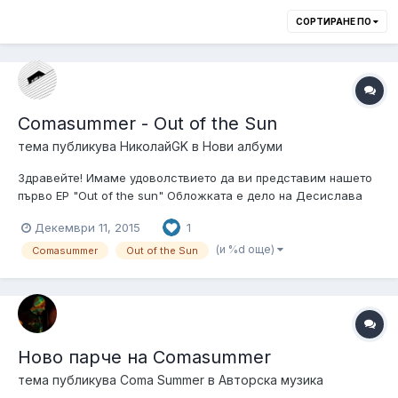
СОРТИРАНЕ ПО
Comasummer - Out of the Sun
тема публикува
НиколайGK
в
Нови албуми
Здравейте! Имаме удоволствието да ви представим нашето
първо EP "Out of the sun" Обложката е дело на Десислава
Иванова и Емануела Беловарски. Цялото EP може да се чуе
Декември 11, 2015
1
и закупи в дигитален формат от Bandcamp, както и на
физически носител в неделя на промо концерта ни.
(и %d още)
Comasummer
Out of the Sun
Изданието е на амери...
Ново парче на Comasummer
тема публикува
Coma Summer
в
Авторска музика