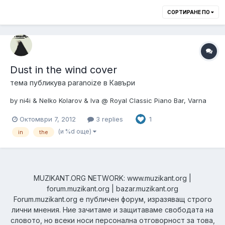
СОРТИРАНЕ ПО
Dust in the wind cover
тема публикува
paranoize
в
Кавъри
by ni4i & Nelko Kolarov & Iva @ Royal Classic Piano Bar, Varna
Октомври 7, 2012
3 replies
1
(и %d още)
in
the
MUZIKANT.ORG NETWORK: www.muzikant.org |
forum.muzikant.org | bazar.muzikant.org
Forum.muzikant.org е публичен форум, изразяващ строго
лични мнения. Ние зачитаме и защитаваме свободата на
словото, но всеки носи персонална отговорност за това,