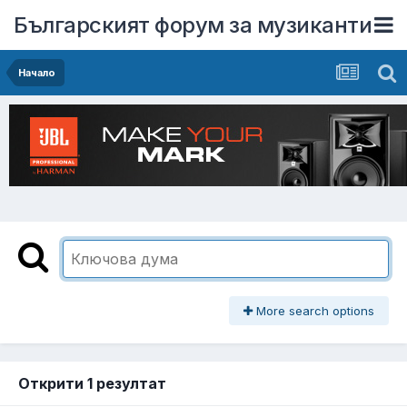
Българският форум за музиканти
Начало
More search options
Открити 1 резултат