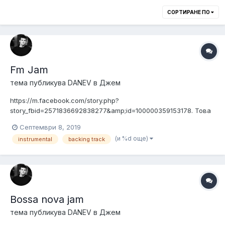
СОРТИРАНЕ ПО
Fm Jam
тема публикува
DANEV
в
Джем
https://m.facebook.com/story.php?
story_fbid=2571836692838277&amp;id=100000359153178. Това
е трака за желаещите.
Септември 8, 2019
(и %d още)
instrumental
backing track
Bossa nova jam
тема публикува
DANEV
в
Джем