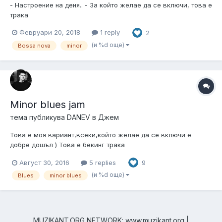
- Настроение на деня.. - За който желае да се включи, това е
трака
Февруари 20, 2018
1 reply
2
(и %d още)
Bossa nova
minor
Minor blues jam
тема публикува
DANEV
в
Джем
Това е моя вариант,всеки,който желае да се включи е
добре дошъл ) Това е бекинг трака
Август 30, 2016
5 replies
9
(и %d още)
Blues
minor blues
MUZIKANT.ORG NETWORK: www.muzikant.org |