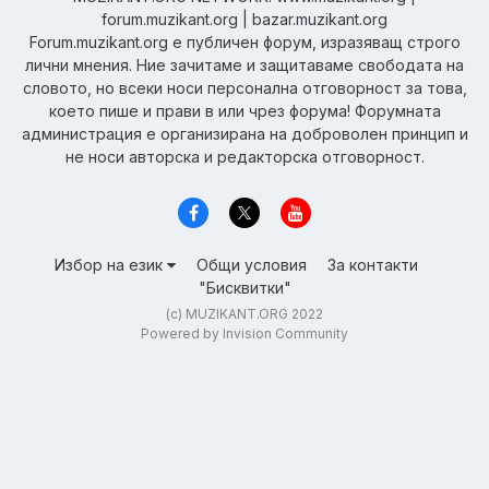
forum.muzikant.org | bazar.muzikant.org
Forum.muzikant.org е публичен форум, изразяващ строго
лични мнения. Ние зачитаме и защитаваме свободата на
словото, но всеки носи персонална отговорност за това,
което пише и прави в или чрез форума! Форумната
администрация е организирана на доброволен принцип и
не носи авторска и редакторска отговорност.
Избор на език
Общи условия
За контакти
"Бисквитки"
(c) MUZIKANT.ORG 2022
Powered by Invision Community