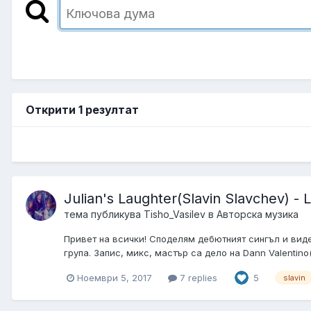
Открити 1 резултат
Julian's Laughter(Slavin Slavchev) - 
тема публикува
Tisho_Vasilev
в
Авторска музика
Привет на всички! Споделям дебютният сингъл и виде
група. Запис, микс, мастър са дело на Dann Valentino(
Ноември 5, 2017
7 replies
5
slavin