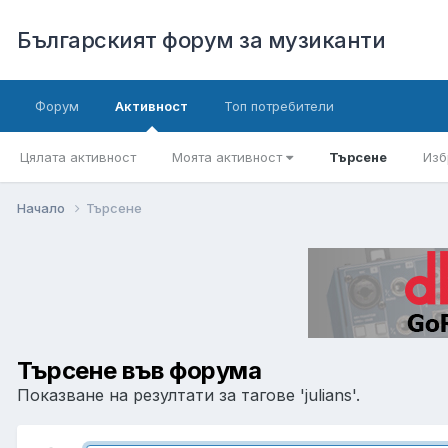
Българският форум за музиканти
Форум
Активност
Топ потребители
Цялата активност
Моята активност
Търсене
Изб
Начало
Търсене
Търсене във форума
Показване на резултати за тагове 'julians'.