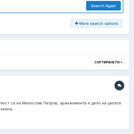
Search Again
More search options
СОРТИРАНЕ ПО
 текст са на Милослав Петров, аранжимента е дело на цялата
екипа...