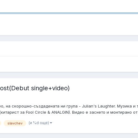
Lost(Debut single+video)
о, на скорошно-създадената ни група - Julian's Laughter. Музика и
китарист за Fool Circle & ANALGIN). Видео е заснето и монтирано от 
(и %d още)
slavchev