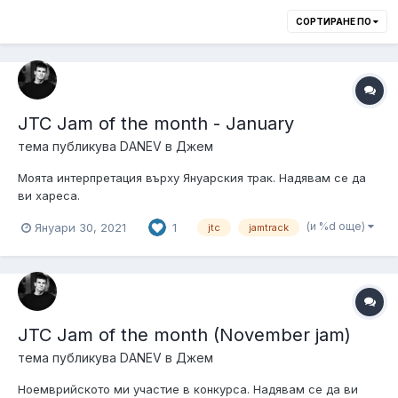
СОРТИРАНЕ ПО
JTC Jam of the month - January
тема публикува
DANEV
в
Джем
Моята интерпретация върху Януарския трак. Надявам се да
ви хареса.
(и %d още)
Януари 30, 2021
1
jtc
jamtrack
JTC Jam of the month (November jam)
тема публикува
DANEV
в
Джем
Ноемврийското ми участие в конкурса. Надявам се да ви