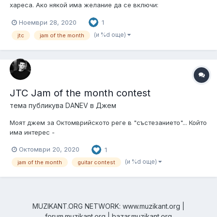
хареса. Ако някой има желание да се включи:
https://www.dropbox.com/s/trjjwd5klre2tah/jtc_jotm_nov20.zip?
Ноември 28, 2020
1
dl=0 - Трака с прогресията на Pdf. Информация за участие:
https://www.facebook.com/groups/JTCJamOfTheMonth/?
(и %d още)
jtc
jam of the month
ref=share
JTC Jam of the month contest
тема публикува
DANEV
в
Джем
Моят джем за Октомврийското реге в "състезанието"... Който
има интерес -
https://www.dropbox.com/sh/8tarnj2hh4alksz/AAArORsrVawTErr
Октомври 20, 2020
1
B67FemK7sa?dl=0 - Това е трака с прогресията на pdf. За
повече информация -
(и %d още)
jam of the month
guitar contest
https://www.facebook.com/groups/JTCJamOfTheMonth/?
ref=share Надявам се да ви хареса.
MUZIKANT.ORG NETWORK: www.muzikant.org |
forum.muzikant.org | bazar.muzikant.org