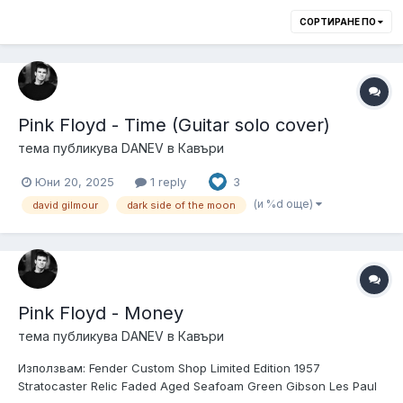
СОРТИРАНЕ ПО
Pink Floyd - Time (Guitar solo cover)
тема публикува
DANEV
в
Кавъри
Юни 20, 2025
1 reply
3
(и %d още)
david gilmour
dark side of the moon
Pink Floyd - Money
тема публикува
DANEV
в
Кавъри
Използвам: Fender Custom Shop Limited Edition 1957
Stratocaster Relic Faded Aged Seafoam Green Gibson Les Paul