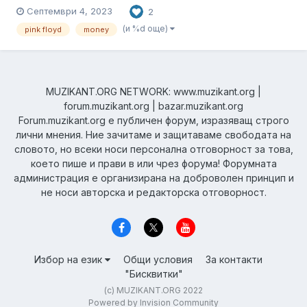
Studio 2000 Mesa Boogie Lonestar special 1X12 Roland JC-40
Септември 4, 2023
2
Double Barrel V.4 TC Electronic Flashback delay X4 Strymon -
Flint V.2 Старал съм се да за...
(и %d още)
pink floyd
money
MUZIKANT.ORG NETWORK: www.muzikant.org |
forum.muzikant.org | bazar.muzikant.org
Forum.muzikant.org е публичен форум, изразяващ строго
лични мнения. Ние зачитаме и защитаваме свободата на
словото, но всеки носи персонална отговорност за това,
което пише и прави в или чрез форума! Форумната
администрация е организирана на доброволен принцип и
не носи авторска и редакторска отговорност.
Избор на език
Общи условия
За контакти
"Бисквитки"
(c) MUZIKANT.ORG 2022
Powered by Invision Community