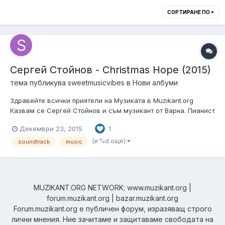
СОРТИРАНЕ ПО
Сергей Стойнов - Christmas Hope (2015)
тема публикува
sweetmusicvibes
в
Нови албуми
Здравейте всички приятели на Музиката в Muzikant.org
Казвам се Сергей Стойнов и съм музикант от Варна. Пианист
съм от малък и по душа, като свиря на професионален Korg
Декември 23, 2015
1
инструмент. Днес 20 декември се навършва 1 месец от
пускането на моят инструментален албум Christmas Hope.
(и %d още)
soundtrack
music
Trailer-а на този албу...
MUZIKANT.ORG NETWORK: www.muzikant.org |
forum.muzikant.org | bazar.muzikant.org
Forum.muzikant.org е публичен форум, изразяващ строго
лични мнения. Ние зачитаме и защитаваме свободата на