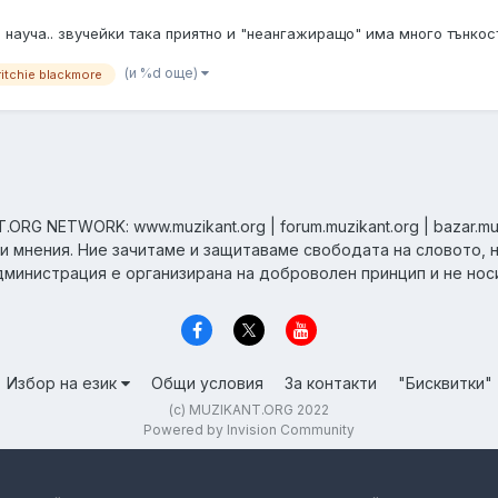
науча.. звучейки така приятно и "неангажиращо" има много тънкост
(и %d още)
ritchie blackmore
ORG NETWORK: www.muzikant.org | forum.muzikant.org | bazar.mu
ни мнения. Ние зачитаме и защитаваме свободата на словото, 
дминистрация е организирана на доброволен принцип и не нос
Избор на език
Общи условия
За контакти
"Бисквитки"
(c) MUZIKANT.ORG 2022
Powered by Invision Community