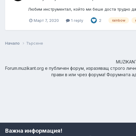
Любим инструментал, който ми беше доста трудно да 
Март 7, 2020
1 reply
2
rainbow
Начало
Търсене
MUZIKANT.
Forum.muzikant.org е публичен форум, изразяващ строго лич
прави в или чрез форума! Форумната а
Важна информация!