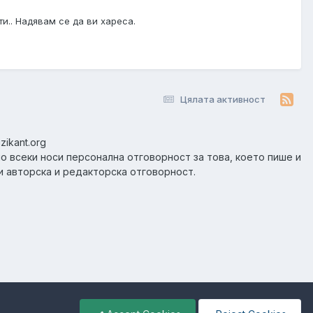
и.. Надявам се да ви хареса.
Цялата активност
zikant.org
но всеки носи персонална отговорност за това, което пише и
и авторска и редакторска отговорност.