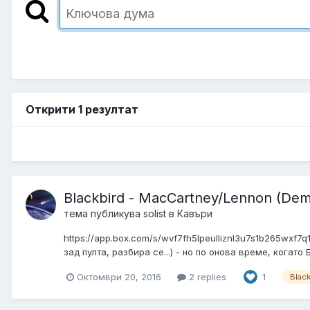
Открити 1 резултат
Blackbird - MacCartney/Lennon (Demo
тема публикува
solist
в
Кавъри
https://app.box.com/s/wvf7fh5lpeulliznl3u7s1b265wx
зад пулта, разбира се...) - но по онова време, когато
Октомври 20, 2016
2 replies
1
Black