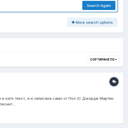
Search Again
More search options
СОРТИРАНЕ ПО
я и като текст, a и записана само от Пол (С Джордж Мартин
еснит...