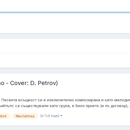
 - Cover: D. Petrov)
f7q1 Песента всъщност си е изключително композирана и като мелоди
 Бийтълс са съществували като група, е било прието (и по договор), п
(и %d още)
bird
MacCartney