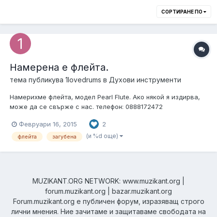
СОРТИРАНЕ ПО
Намерена е флейта.
тема публикува
1lovedrums
в
Духови инструменти
Намерихме флейта, модел Pearl Flute. Ако някой я издирва,
може да се свърже с нас. телефон: 0888172472
Февруари 16, 2015
2
(и %d още)
флейта
загубена
MUZIKANT.ORG NETWORK: www.muzikant.org |
forum.muzikant.org | bazar.muzikant.org
Forum.muzikant.org е публичен форум, изразяващ строго
лични мнения. Ние зачитаме и защитаваме свободата на