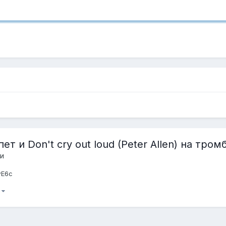
пет и Don't cry out loud (Peter Allen) на тром
и
wE6c
)