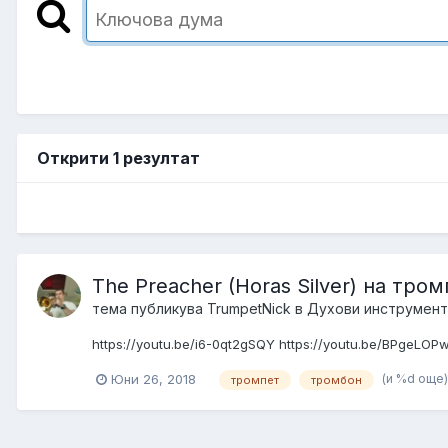
Открити 1 резултат
The Preacher (Horas Silver) на тром
тема публикува
TrumpetNick
в
Духови инструмент
https://youtu.be/i6-0qt2gSQY https://youtu.be/BPgeLOP
(и %d още
Юни 26, 2018
тромпет
тромбон