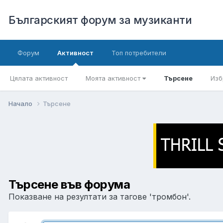
Българският форум за музиканти
Форум
Активност
Топ потребители
Цялата активност
Моята активност
Търсене
Изб
Начало
Търсене
Търсене във форума
Показване на резултати за тагове 'тромбон'.