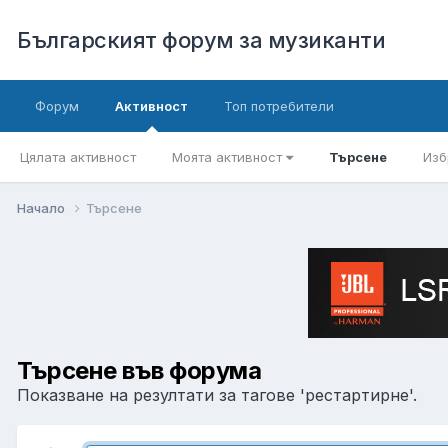
Българският форум за музиканти
Форум
Активност
Топ потребители
Цялата активност
Моята активност
Търсене
Изб
Начало
Търсене
Търсене във форума
Показване на резултати за тагове 'рестартирне'.