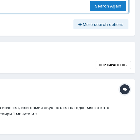
Search Again
More search options
СОРТИРАНЕ ПО
а изчезва, или самия звук остава на едно място като
ири 1 минута и з...