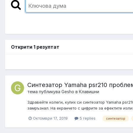
Открити 1 резултат
Синтезатор Yamaha psr210 пробле
тема публикува
Gesho
в
Клавишни
Здравейте колеги, купих си синтезатор Yamaha psr210
замръзнал. На екранчето с цифрите за ефектите излиз
Октомври 17, 2019
5 replies
синтезатор