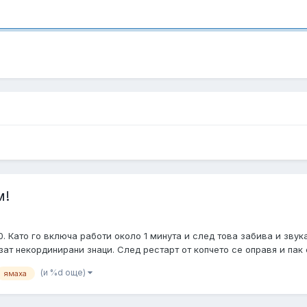
м!
. Като го включа работи около 1 минута и след това забива и звук
ат некординирани знаци. След рестарт от копчето се оправя и пак св
(и %d още)
ямаха