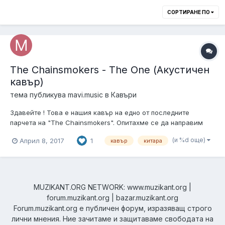
СОРТИРАНЕ ПО
The Chainsmokers - The One (Акустичен
кавър)
тема публикува
mavi.music
в
Кавъри
Здавейте ! Това е нашия кавър на едно от последните
парчета на "The Chainsmokers". Опитахме се да направим
нещо по-различно и разпускащо. Ако ви харесва нашата
(и %d още)
Април 8, 2017
1
кавър
китара
музика може да чуете и другите ни кавъри в youtube .
MUZIKANT.ORG NETWORK: www.muzikant.org |
forum.muzikant.org | bazar.muzikant.org
Forum.muzikant.org е публичен форум, изразяващ строго
лични мнения. Ние зачитаме и защитаваме свободата на