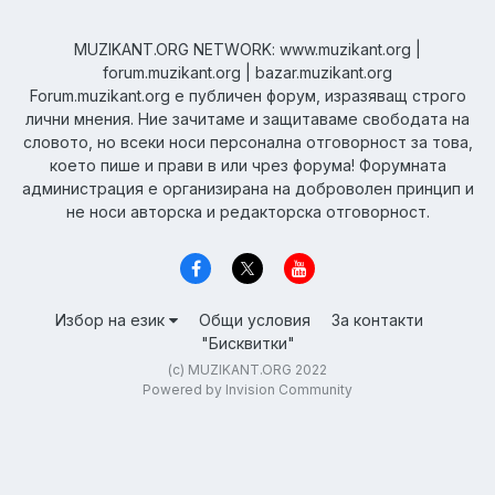
MUZIKANT.ORG NETWORK: www.muzikant.org |
forum.muzikant.org | bazar.muzikant.org
Forum.muzikant.org е публичен форум, изразяващ строго
лични мнения. Ние зачитаме и защитаваме свободата на
словото, но всеки носи персонална отговорност за това,
което пише и прави в или чрез форума! Форумната
администрация е организирана на доброволен принцип и
не носи авторска и редакторска отговорност.
Избор на език
Общи условия
За контакти
"Бисквитки"
(c) MUZIKANT.ORG 2022
Powered by Invision Community