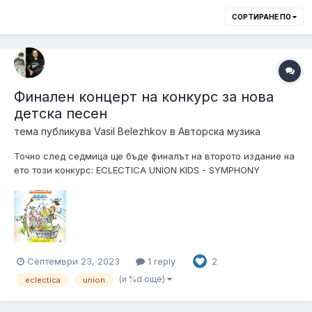
СОРТИРАНЕ ПО
Финален концерт на конкурс за нова
детска песен
тема публикува
Vasil Belezhkov
в
Авторска музика
Точно след седмица ще бъде финалът на второто издание на
ето този конкурс: ECLECTICA UNION KIDS - SYMPHONY
COMPETITION. Имам удоволствието да споделя, че моя
авторска песен се класира на финала и тази година, след
като миналата година спечелих Втора награда и Награда на
оркестъра. Песните на финалис...
Септември 23, 2023
1 reply
2
(и %d още)
eclectica
union