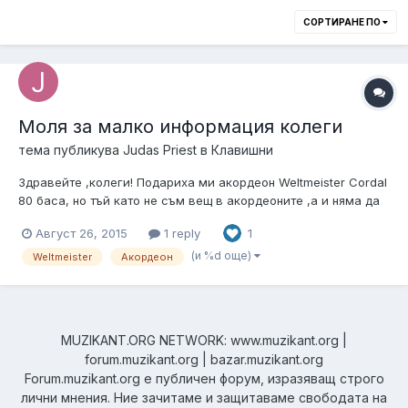
СОРТИРАНЕ ПО
Моля за малко информация колеги
тема публикува
Judas Priest
в
Клавишни
Здравейте ,колеги! Подариха ми акордеон Weltmeister Cordal
80 баса, но тъй като не съм вещ в акордеоните ,а и няма да
ми трябва ,би ли могъл някой да ме ориентира колко би
Август 26, 2015
1 reply
1
могла да бъде прибилзителната му цена. Закупуван е около
1980-та година и е използван 2 пъти най-много ,като нов е.
(и %d още)
Weltmeister
Акордеон
Поздрави!
MUZIKANT.ORG NETWORK: www.muzikant.org |
forum.muzikant.org | bazar.muzikant.org
Forum.muzikant.org е публичен форум, изразяващ строго
лични мнения. Ние зачитаме и защитаваме свободата на